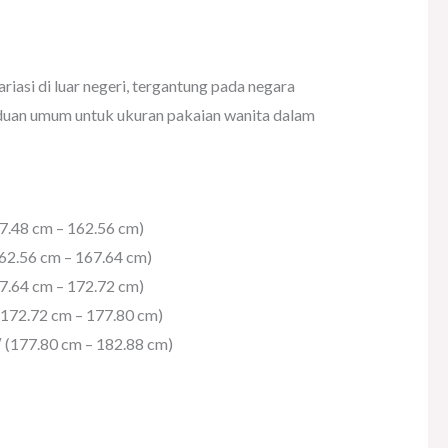
iasi di luar negeri, tergantung pada negara
nduan umum untuk ukuran pakaian wanita dalam
157.48 cm – 162.56 cm)
162.56 cm – 167.64 cm)
167.64 cm – 172.72 cm)
 (172.72 cm – 177.80 cm)
0″ (177.80 cm – 182.88 cm)