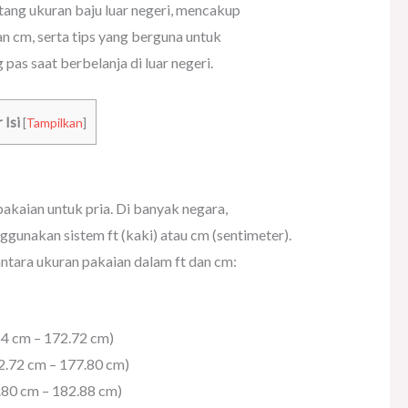
ang ukuran baju luar negeri, mencakup
n cm, serta tips yang berguna untuk
as saat berbelanja di luar negeri.
 Isi
[
Tampilkan
]
akaian untuk pria. Di banyak negara,
unakan sistem ft (kaki) atau cm (sentimeter).
ntara ukuran pakaian dalam ft dan cm:
.64 cm – 172.72 cm)
72.72 cm – 177.80 cm)
7.80 cm – 182.88 cm)