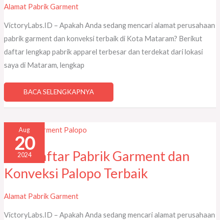
Alamat Pabrik Garment
VictoryLabs.ID – Apakah Anda sedang mencari alamat perusahaan
pabrik garment dan konveksi terbaik di Kota Mataram? Berikut
daftar lengkap pabrik apparel terbesar dan terdekat dari lokasi
saya di Mataram, lengkap
BACA SELENGKAPNYA
126
Aug
DAFTAR
20
PABRIK
GARMENT
DAN
126 Daftar Pabrik Garment dan
2024
KONVEKSI
PALOPO
Konveksi Palopo Terbaik
TERBAIK
Alamat Pabrik Garment
VictoryLabs.ID – Apakah Anda sedang mencari alamat perusahaan