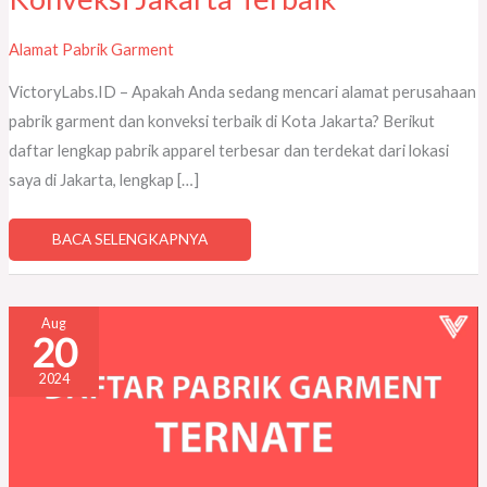
Alamat Pabrik Garment
VictoryLabs.ID – Apakah Anda sedang mencari alamat perusahaan
pabrik garment dan konveksi terbaik di Kota Jakarta? Berikut
daftar lengkap pabrik apparel terbesar dan terdekat dari lokasi
saya di Jakarta, lengkap […]
BACA SELENGKAPNYA
23
Aug
DAFTAR
20
PABRIK
GARMENT
DAN
2024
KONVEKSI
TERNATE
TERBAIK