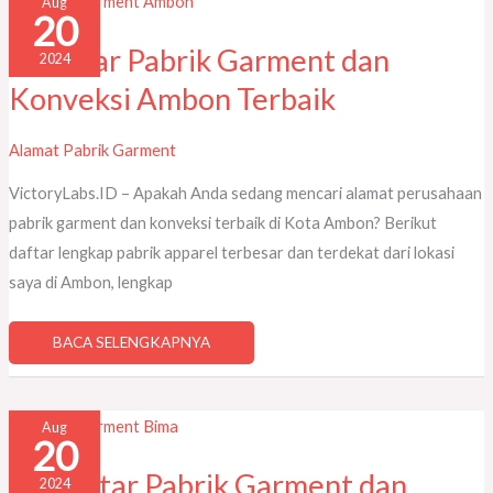
Aug
DAFTAR
20
PABRIK
GARMENT
DAN
8 Daftar Pabrik Garment dan
2024
KONVEKSI
AMBON
Konveksi Ambon Terbaik
TERBAIK
Alamat Pabrik Garment
VictoryLabs.ID – Apakah Anda sedang mencari alamat perusahaan
pabrik garment dan konveksi terbaik di Kota Ambon? Berikut
daftar lengkap pabrik apparel terbesar dan terdekat dari lokasi
saya di Ambon, lengkap
BACA SELENGKAPNYA
27
Aug
DAFTAR
20
PABRIK
GARMENT
DAN
27 Daftar Pabrik Garment dan
2024
KONVEKSI