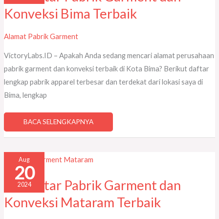
BIMA
Konveksi Bima Terbaik
TERBAIK
Alamat Pabrik Garment
VictoryLabs.ID – Apakah Anda sedang mencari alamat perusahaan
pabrik garment dan konveksi terbaik di Kota Bima? Berikut daftar
lengkap pabrik apparel terbesar dan terdekat dari lokasi saya di
Bima, lengkap
BACA SELENGKAPNYA
57
Aug
DAFTAR
20
PABRIK
GARMENT
DAN
57 Daftar Pabrik Garment dan
2024
KONVEKSI
MATARAM
Konveksi Mataram Terbaik
TERBAIK