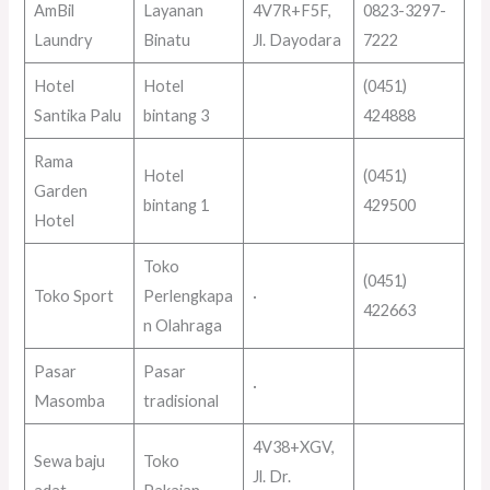
AmBil
Layanan
4V7R+F5F,
0823-3297-
Laundry
Binatu
Jl. Dayodara
7222
Hotel
Hotel
(0451)
Santika Palu
bintang 3
424888
Rama
Hotel
(0451)
Garden
bintang 1
429500
Hotel
Toko
(0451)
Toko Sport
Perlengkapa
·
422663
n Olahraga
Pasar
Pasar
·
Masomba
tradisional
4V38+XGV,
Sewa baju
Toko
Jl. Dr.