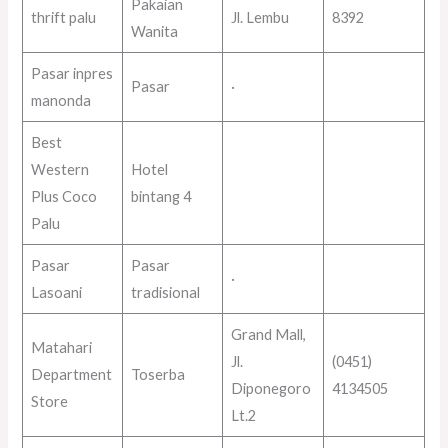
Pakaian
thrift palu
Jl. Lembu
8392
Wanita
Pasar inpres
Pasar
·
manonda
Best
Western
Hotel
Plus Coco
bintang 4
Palu
Pasar
Pasar
·
Lasoani
tradisional
Grand Mall,
Matahari
Jl.
(0451)
Department
Toserba
Diponegoro
4134505
Store
Lt.2