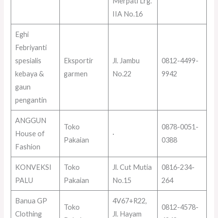
Merpati Lrg.
IIA No.16
Eghi
Febriyanti
spesialis
Eksportir
Jl. Jambu
0812-4499-
kebaya &
garmen
No.22
9942
gaun
pengantin
ANGGUN
Toko
0878-0051-
House of
·
Pakaian
0388
Fashion
KONVEKSI
Toko
Jl. Cut Mutia
0816-234-
PALU
Pakaian
No.15
264
Banua GP
4V67+R22,
Toko
0812-4578-
Clothing
Jl. Hayam