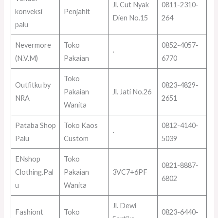
Jl. Cut Nyak
0811-2310-
konveksi
Penjahit
Dien No.15
264
palu
Nevermore
Toko
0852-4057-
·
(N.V.M)
Pakaian
6770
Toko
Outfitku by
0823-4829-
Pakaian
Jl. Jati No.26
NRA
2651
Wanita
Pataba Shop
Toko Kaos
0812-4140-
·
Palu
Custom
5039
ENshop
Toko
0821-8887-
Clothing.Pal
Pakaian
3VC7+6PF
6802
u
Wanita
Jl. Dewi
Fashiont
Toko
0823-6440-