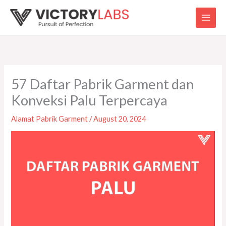
Skip
to
content
57 Daftar Pabrik Garment dan
Konveksi Palu Terpercaya
Alamat Pabrik Garment
/
August 20, 2024