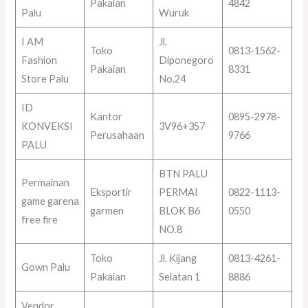
Pakaian
4842
Palu
Wuruk
I AM
Jl.
Toko
0813-1562-
Fashion
Diponegoro
Pakaian
8331
Store Palu
No.24
ID
Kantor
0895-2978-
KONVEKSI
3V96+357
Perusahaan
9766
PALU
BTN PALU
Permainan
Eksportir
PERMAI
0822-1113-
game garena
garmen
BLOK B6
0550
free fire
NO.8
Toko
Jl. Kijang
0813-4261-
Gown Palu
Pakaian
Selatan 1
8886
Vendor