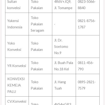
Sultan
Toko
4R6V+JQ9,
0823-5066-
konveksi
Pakaian
Jl. Tomampe
8840
Toko
Yukensi
0821-8756-
Pakaian
·
Indonesia
1787
Seragam
Jl. Dr.
Yoko
Toko
Soetomo
Konveksi
Pakaian
No.9
Toko
Jl. Buah Pala
0811-456-
YR Konveksi
Pakaian
No.18 Kel
790
KONVEKSI
Toko
Jl. Hang
0895-2821-
KEMEJA
Pakaian
Tuah
7579
PALU
CV.Konveksi
Toko
4V54+GP3