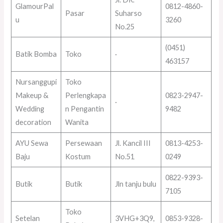
GlamourPal
0812-4860-
Pasar
Suharso
u
3260
No.25
(0451)
Batik Bomba
Toko
·
463157
Nursanggupi
Toko
Makeup &
Perlengkapa
0823-2947-
·
Wedding
n Pengantin
9482
decoration
Wanita
AYU Sewa
Persewaan
Jl. Kancil III
0813-4253-
Baju
Kostum
No.51
0249
0822-9393-
Butik
Butik
Jln tanju bulu
7105
Toko
Setelan
3VHG+3Q9,
0853-9328-