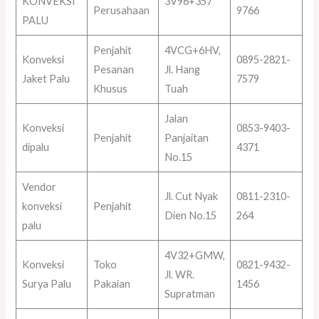
KONVEKSI
3V96+357
Perusahaan
9766
PALU
Penjahit
4VCG+6HV,
Konveksi
0895-2821-
Pesanan
Jl. Hang
Jaket Palu
7579
Khusus
Tuah
Jalan
Konveksi
0853-9403-
Penjahit
Panjaitan
dipalu
4371
No.15
Vendor
Jl. Cut Nyak
0811-2310-
konveksi
Penjahit
Dien No.15
264
palu
4V32+GMW,
Konveksi
Toko
0821-9432-
Jl. WR.
Surya Palu
Pakaian
1456
Supratman