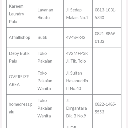
Kareem
Layanan
Jl. Sedap
0813-1031-
Laundry
Binatu
Malam No.1
5340
Palu
0821-8869-
Affialfishop
Butik
4V48+R42
0133
Deby Butik
Toko
4V2M+P3R,
Palu
Pakaian
Jl. Tlk. Tolo
Toko
Jl. Sultan
OVERSIZE
Pakaian
Hasanuddin
AREA
Wanita
II No.40
Toko
Jl.
homedress.p
0822-1485-
Pakaian
Dirgantara
alu
5553
Wanita
Blk. B No.9
Jl. DR.