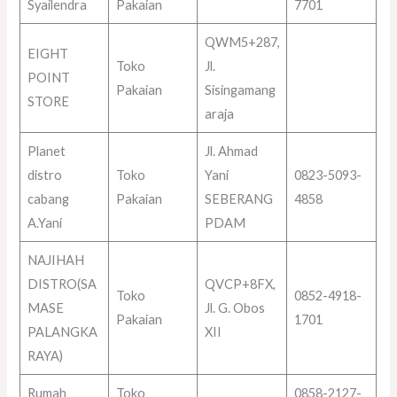
Syailendra
Pakaian
7701
QWM5+287,
EIGHT
Toko
Jl.
POINT
Pakaian
Sisingamang
STORE
araja
Planet
Jl. Ahmad
distro
Toko
Yani
0823-5093-
cabang
Pakaian
SEBERANG
4858
A.Yani
PDAM
NAJIHAH
DISTRO(SA
QVCP+8FX,
Toko
0852-4918-
MASE
Jl. G. Obos
Pakaian
1701
PALANGKA
XII
RAYA)
Rumah
Toko
0858-2127-