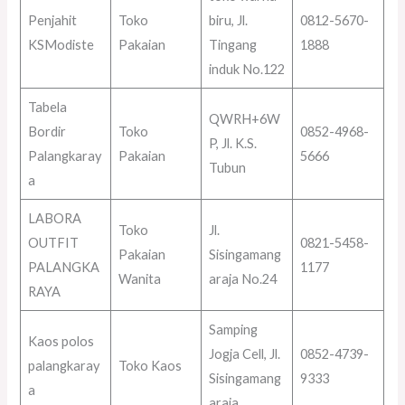
Penjahit
Toko
biru, Jl.
0812-5670-
KSModiste
Pakaian
Tingang
1888
induk No.122
Tabela
QWRH+6W
Bordir
Toko
0852-4968-
P, Jl. K.S.
Palangkaray
Pakaian
5666
Tubun
a
LABORA
Toko
Jl.
OUTFIT
0821-5458-
Pakaian
Sisingamang
PALANGKA
1177
Wanita
araja No.24
RAYA
Samping
Kaos polos
Jogja Cell, Jl.
0852-4739-
palangkaray
Toko Kaos
Sisingamang
9333
a
araja