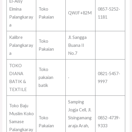
El-Aisy
Elmina
Toko
0857-5252-
QWJF+82M
Palangkaray
Pakaian
1181
a
Kalibre
Jl. Sangga
Toko
Palangkaray
Buana II
Pakaian
a
No.7
TOKO
Toko
DIANA
0821-5457-
pakaian
·
BATIK &
9997
batik
TEXTILE
Samping
Toko Baju
Jogja Cell, Jl.
Muslim Koko
Toko
Sisingamang
0852-4739-
Samase
Pakaian
araja Arah,
9333
Palangkaray