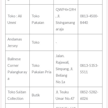
QWP4+G9H
Toko : Ali
Toko
, Jl.
0813-4500-
Ummi
Pakaian
Sisingamang
8440
araja
Andamas
Toko
·
Jersey
Jalan.
Balinese
Rajawali,
Corner
Toko
0813-5353-
Simpang, Jl.
Palangkaray
Pakaian Pria
5511
Beliang
a
No.1a
Toko Sa’dan
Jl. Teuku
0852-5282-
Butik
Collection
Umar No.47
6026