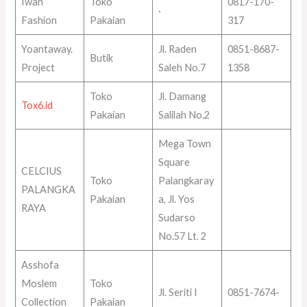
Iwan
Toko
0817-170-
·
Fashion
Pakaian
317
Yoantaway.
Jl. Raden
0851-8687-
Butik
Project
Saleh No.7
1358
Toko
Jl. Damang
Tox6.id
Pakaian
Salilah No.2
Mega Town
Square
CELCIUS
Toko
Palangkaray
PALANGKA
Pakaian
a, Jl. Yos
RAYA
Sudarso
No.57 Lt. 2
Asshofa
Moslem
Toko
Jl. Seriti I
0851-7674-
Collection
Pakaian