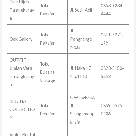
Pink Hijab
Toko
0853-9234-
Palangkaray
Jl. Seth Adji
Pakaian
4444
a
Jl.
Toko
0811-5271-
Oak Gallery
Pangrango
Pakaian
199
No.8
OUTFIT |
Toko
Jualan Vera
Jl. Haka 17
0823-5150-
Busana
Palangkaray
No.1140
5553
Vintage
a
QWH6+782,
REGINA
Toko
Jl.
0859-4575-
COLLECTIO
Pakaian
Sisingamang
3406
N
araja
Violet Rental