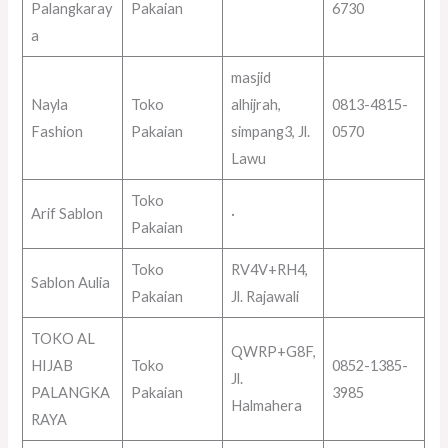
Palangkaray
Pakaian
6730
a
masjid
Nayla
Toko
alhijrah,
0813-4815-
Fashion
Pakaian
simpang3, Jl.
0570
Lawu
Toko
Arif Sablon
·
Pakaian
Toko
RV4V+RH4,
Sablon Aulia
Pakaian
Jl. Rajawali
TOKO AL
QWRP+G8F,
HIJAB
Toko
0852-1385-
Jl.
PALANGKA
Pakaian
3985
Halmahera
RAYA