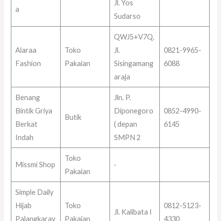
Jl. Yos
a
Sudarso
QWJ5+V7Q,
Alaraa
Toko
Jl.
0821-9965-
Fashion
Pakaian
Sisingamang
6088
araja
Benang
Jln. P.
Bintik Griya
Diponegoro
0852-4990-
Butik
Berkat
( depan
6145
Indah
SMPN 2
Toko
Missmi Shop
·
Pakaian
Simple Daily
Hijab
Toko
0812-5123-
Jl. Kalibata I
Palangkaray
Pakaian
4330