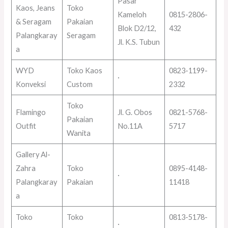
Pasar
Kaos, Jeans
Toko
Kameloh
0815-2806-
& Seragam
Pakaian
Blok D2/12,
432
Palangkaray
Seragam
Jl. K.S. Tubun
a
WYD
Toko Kaos
0823-1199-
·
Konveksi
Custom
2332
Toko
Flamingo
Jl. G. Obos
0821-5768-
Pakaian
Outfit
No.11A
5717
Wanita
Gallery Al-
Zahra
Toko
0895-4148-
·
Palangkaray
Pakaian
11418
a
Toko
Toko
0813-5178-
·