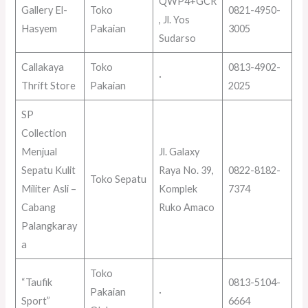
QWP4+GCR
Gallery El-
Toko
0821-4950-
, Jl. Yos
Hasyem
Pakaian
3005
Sudarso
Callakaya
Toko
0813-4902-
·
Thrift Store
Pakaian
2025
SP
Collection
Menjual
Jl. Galaxy
Sepatu Kulit
Raya No. 39,
0822-8182-
Toko Sepatu
Militer Asli –
Komplek
7374
Cabang
Ruko Amaco
Palangkaray
a
Toko
“Taufik
0813-5104-
Pakaian
·
Sport”
6664