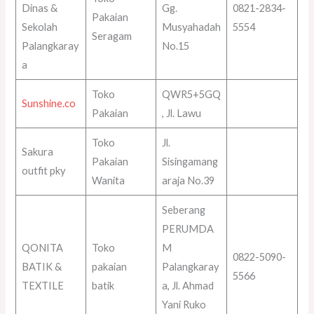
Dinas &
Gg.
0821-2834-
Pakaian
Sekolah
Musyahadah
5554
Seragam
Palangkaray
No.15
a
Toko
QWR5+5GQ
Sunshine.co
Pakaian
, Jl. Lawu
Toko
Jl.
Sakura
Pakaian
Sisingamang
outfit pky
Wanita
araja No.39
Seberang
PERUMDA
QONITA
Toko
M
0822-5090-
BATIK &
pakaian
Palangkaray
5566
TEXTILE
batik
a, Jl. Ahmad
Yani Ruko