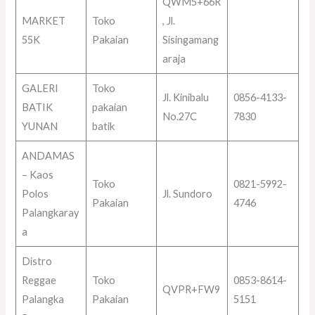
QWM5+66R
MARKET
Toko
, Jl.
55K
Pakaian
Sisingamang
araja
GALERI
Toko
Jl. Kinibalu
0856-4133-
BATIK
pakaian
No.27C
7830
YUNAN
batik
ANDAMAS
– Kaos
Toko
0821-5992-
Polos
Jl. Sundoro
Pakaian
4746
Palangkaray
a
Distro
Reggae
Toko
0853-8614-
QVPR+FW9
Palangka
Pakaian
5151