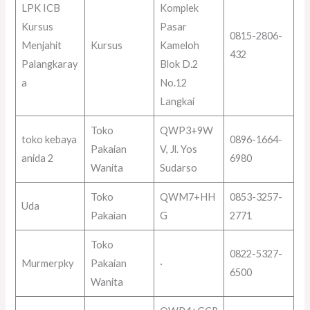
LPK ICB
Komplek
Kursus
Pasar
0815-2806-
Menjahit
Kursus
Kameloh
432
Palangkaray
Blok D.2
a
No.12
Langkai
Toko
QWP3+9W
toko kebaya
0896-1664-
Pakaian
V, Jl. Yos
anida 2
6980
Wanita
Sudarso
Toko
QWM7+HH
0853-3257-
Uda
Pakaian
G
2771
Toko
0822-5327-
Murmerpky
Pakaian
·
6500
Wanita