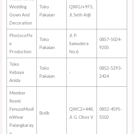
Wedding
Toko
QWGJ+9F5,
Gown And
Pakaian
Jl. Seth Adji
Decoration
Photocoffe
Jl. P.
Toko
0857-5024-
e
Samudera
Pakaian
9205
Production
No.6
Toko
Toko
0852-5293-
Kebaya
·
Pakaian
2424
Anida
Member
Resmi
FenuzaMusli
QWC2+44R,
0852-4595-
Butik
mWear
Jl. G. Obos V
5502
Palangkaray
a