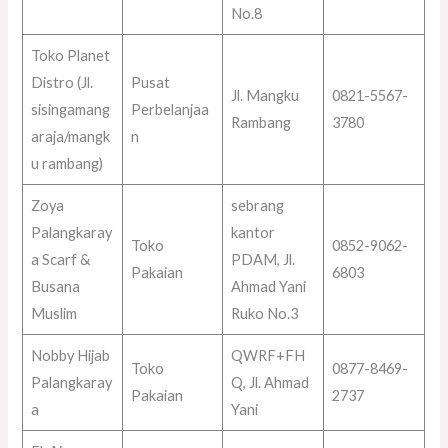
No.8
Toko Planet
Distro (Jl.
Pusat
Jl. Mangku
0821-5567-
sisingamang
Perbelanjaa
Rambang
3780
araja/mangk
n
u rambang)
Zoya
sebrang
Palangkaray
kantor
Toko
0852-9062-
a Scarf &
PDAM, Jl.
Pakaian
6803
Busana
Ahmad Yani
Muslim
Ruko No.3
Nobby Hijab
QWRF+FH
Toko
0877-8469-
Palangkaray
Q, Jl. Ahmad
Pakaian
2737
a
Yani