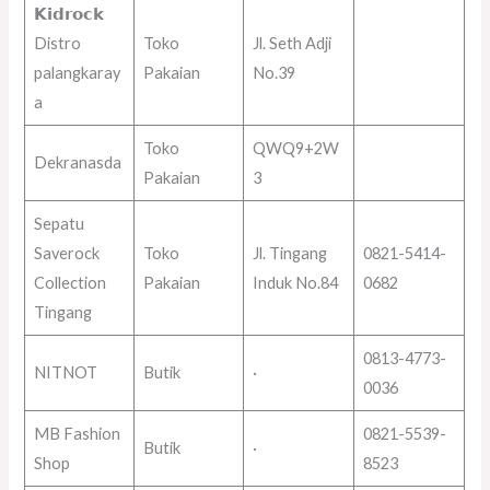
𝗞𝗶𝗱𝗿𝗼𝗰𝗸
Distro
Toko
Jl. Seth Adji
palangkaray
Pakaian
No.39
a
Toko
QWQ9+2W
Dekranasda
Pakaian
3
Sepatu
Saverock
Toko
Jl. Tingang
0821-5414-
Collection
Pakaian
Induk No.84
0682
Tingang
0813-4773-
NITNOT
Butik
·
0036
MB Fashion
0821-5539-
Butik
·
Shop
8523