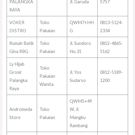
PALANGKA
Jl. Garuda
5757
RAYA
VOKER
Toko
QWM7+HH
0813-5124-
DISTRO
Pakaian
G
2334
Rumah Batik
Toko
Jl. Sundoro
0852-4865-
Gina RBG
Pakaian
No.31
5162
Ly Hijab
Toko
Grosir
Jl. Yos
0812-5189-
Pakaian
Palangka
Sudarso
1200
Wanita
Raya
QWM5+49
Andromeda
Toko
W, Jl.
Store
Pakaian
Mangku
Rambang