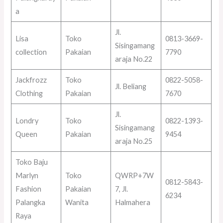
a
Jl.
Lisa
Toko
0813-3669-
Sisingamang
collection
Pakaian
7790
araja No.22
Jackfrozz
Toko
0822-5058-
Jl. Beliang
Clothing
Pakaian
7670
Jl.
Londry
Toko
0822-1393-
Sisingamang
Queen
Pakaian
9454
araja No.25
Toko Baju
Marlyn
Toko
QWRP+7W
0812-5843-
Fashion
Pakaian
7, Jl.
6234
Palangka
Wanita
Halmahera
Raya