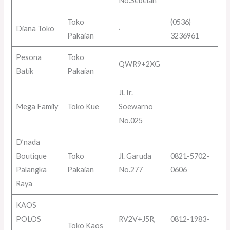
No.Sebelah
Toko
(0536)
Diana Toko
·
Pakaian
3236961
Pesona
Toko
QWR9+2XG
Batik
Pakaian
Jl. Ir.
Mega Family
Toko Kue
Soewarno
No.025
D’nada
Boutique
Toko
Jl. Garuda
0821-5702-
Palangka
Pakaian
No.277
0606
Raya
KAOS
POLOS
RV2V+J5R,
0812-1983-
Toko Kaos