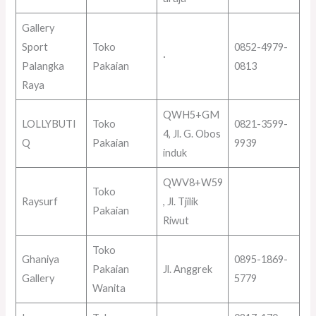
Gallery
Sport
Toko
0852-4979-
·
Palangka
Pakaian
0813
Raya
QWH5+GM
LOLLYBUTI
Toko
0821-3599-
4, Jl. G. Obos
Q
Pakaian
9939
induk
QWV8+W59
Toko
Raysurf
, Jl. Tjilik
Pakaian
Riwut
Toko
Ghaniya
0895-1869-
Pakaian
Jl. Anggrek
Gallery
5779
Wanita