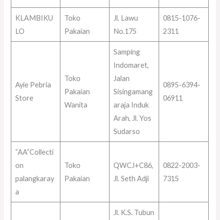
KLAMBIKU
Toko
Jl. Lawu
0815-1076-
LO
Pakaian
No.175
2311
Samping
Indomaret,
Toko
Jalan
Ayie Pebria
0895-6394-
Pakaian
Sisingamang
Store
06911
Wanita
araja Induk
Arah, Jl. Yos
Sudarso
“AA”Collecti
on
Toko
QWCJ+C86,
0822-2003-
palangkaray
Pakaian
Jl. Seth Adji
7315
a
Jl. K.S. Tubun