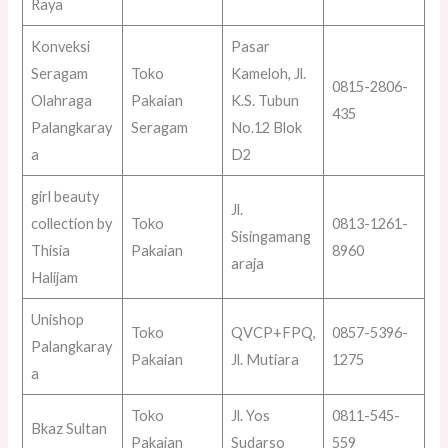
Raya
Konveksi
Pasar
Seragam
Toko
Kameloh, Jl.
0815-2806-
Olahraga
Pakaian
K.S. Tubun
435
Palangkaray
Seragam
No.12 Blok
a
D2
girl beauty
Jl.
collection by
Toko
0813-1261-
Sisingamang
Thisia
Pakaian
8960
araja
Halijam
Unishop
Toko
QVCP+FPQ,
0857-5396-
Palangkaray
Pakaian
Jl. Mutiara
1275
a
Toko
Jl. Yos
0811-545-
Bkaz Sultan
Pakaian
Sudarso
559