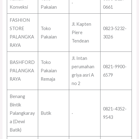
·
Konveksi
Pakaian
0661
FASHION
Jl. Kapten
STORE
Toko
0823-5232-
Piere
PALANGKA
Pakaian
3026
Tendean
RAYA
Jl. Intan
BASHFORD
Toko
perumahan
0821-9900-
PALANGKA
Pakaian
griya asri A
6579
RAYA
Remaja
no 2
Benang
Bintik
0821-4352-
Palangkaray
Butik
·
9543
a (Dewi
Batik)