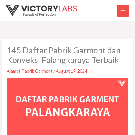
Skip
to
content
145 Daftar Pabrik Garment dan
Konveksi Palangkaraya Terbaik
Alamat Pabrik Garment
/
August 19, 2024