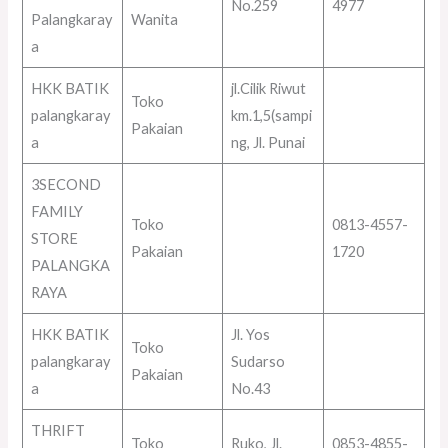
No.259
4977
Palangkaray
Wanita
a
HKK BATIK
jl.Cilik Riwut
Toko
palangkaray
km.1,5(sampi
Pakaian
a
ng, Jl. Punai
3SECOND
FAMILY
Toko
0813-4557-
STORE
Pakaian
1720
PALANGKA
RAYA
HKK BATIK
Jl. Yos
Toko
palangkaray
Sudarso
Pakaian
a
No.43
THRIFT
Toko
Ruko, Jl.
0853-4855-