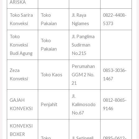
ARISKA
Toko Sarira
Toko
Jl. Raya
0822-4408-
Konveksi
Pakaian
Nglames
5373
Toko
Jl. Panglima
Toko
Konveksi
Sudirman
Pakaian
Budi Agung
No.215
Perumahan
Zeza
0853-3036-
Toko Kaos
GGM 2 No.
Konveksi
1467
21
Jl.
GAJAH
0812-8065-
Penjahit
Kalimosodo
KONVEKSI
9146
No.67
KONVEKSI
BOXER
Toko
Jl. Setinggil
0895-0612-