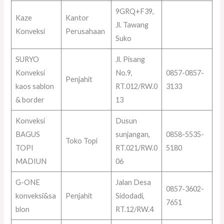
9GRQ+F39,
Kaze
Kantor
Jl. Tawang
Konveksi
Perusahaan
Suko
SURYO
Jl. Pisang
Konveksi
No.9,
0857-0857-
Penjahit
kaos sablon
RT.012/RW.0
3133
& border
13
Konveksi
Dusun
BAGUS
sunjangan,
0858-5535-
Toko Topi
TOPI
RT.021/RW.0
5180
MADIUN
06
G-ONE
Jalan Desa
0857-3602-
konveksi&sa
Penjahit
Sidodadi,
7651
blon
RT.12/RW.4