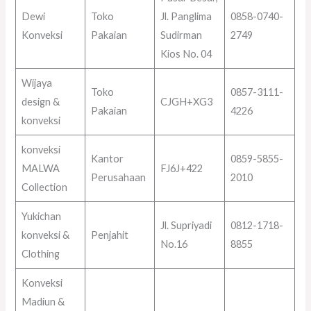
Dewi
Toko
Jl. Panglima
0858-0740-
Konveksi
Pakaian
Sudirman
2749
Kios No. 04
Wijaya
Toko
0857-3111-
design &
CJGH+XG3
Pakaian
4226
konveksi
konveksi
Kantor
0859-5855-
MALWA
FJ6J+422
Perusahaan
2010
Collection
Yukichan
Jl. Supriyadi
0812-1718-
konveksi &
Penjahit
No.16
8855
Clothing
Konveksi
Madiun &