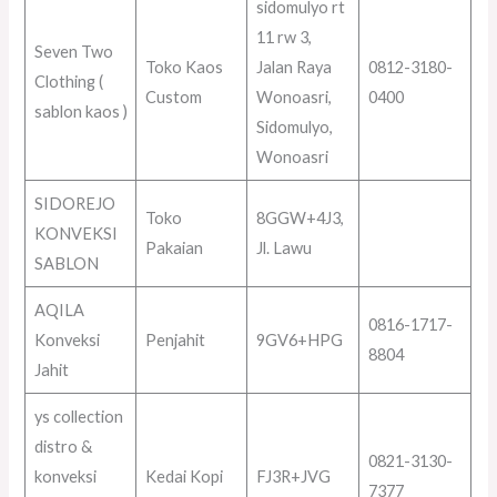
sidomulyo rt
11 rw 3,
Seven Two
Toko Kaos
Jalan Raya
0812-3180-
Clothing (
Custom
Wonoasri,
0400
sablon kaos )
Sidomulyo,
Wonoasri
SIDOREJO
Toko
8GGW+4J3,
KONVEKSI
Pakaian
Jl. Lawu
SABLON
AQILA
0816-1717-
Konveksi
Penjahit
9GV6+HPG
8804
Jahit
ys collection
distro &
0821-3130-
konveksi
Kedai Kopi
FJ3R+JVG
7377