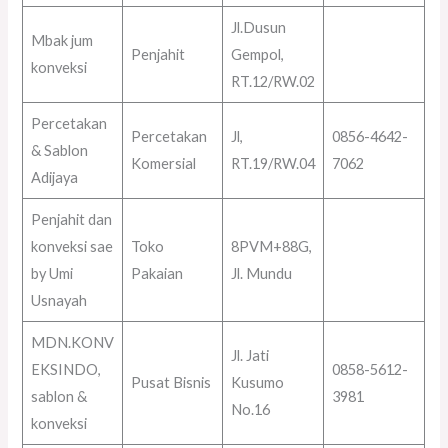
Jl.Dusun
Mbak jum
Penjahit
Gempol,
konveksi
RT.12/RW.02
Percetakan
Percetakan
Jl,
0856-4642-
& Sablon
Komersial
RT.19/RW.04
7062
Adijaya
Penjahit dan
konveksi sae
Toko
8PVM+88G,
by Umi
Pakaian
Jl. Mundu
Usnayah
MDN.KONV
Jl. Jati
EKSINDO,
0858-5612-
Pusat Bisnis
Kusumo
sablon &
3981
No.16
konveksi