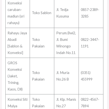
Konveksi
caruban-
Jl. Tedja
0857-2389-
Toko Sablon
madiun (sri
Kusuma
3285
rahayu)
Rahayu Jaya
Perum.Bwi2,
Abadi
Toko
Jl. Bumi
0822-3447-
[Sablon &
Pakaian
Winongo
1191
Konveksi]
Indah No.11
GROS
Konveksi
Toko
Jl. Muria
(0351)
(Jaket,
Pakaian
No.26 B
455999
Trining,
Kaos, Dll)
Konveksi Siti
Toko
Jl. Klp. Manis
0822-4567-
Mulya
Pakaian
No.27
7894