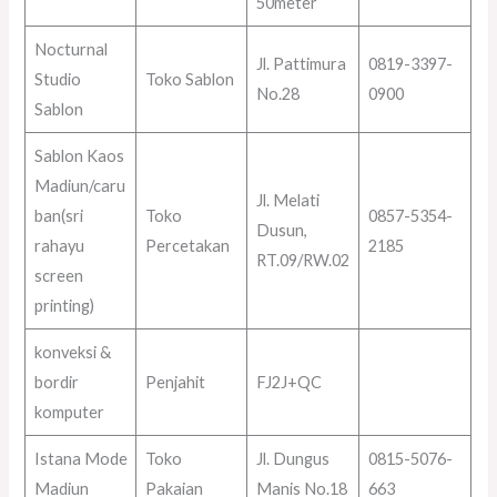
50meter
Nocturnal
Jl. Pattimura
0819-3397-
Studio
Toko Sablon
No.28
0900
Sablon
Sablon Kaos
Madiun/caru
Jl. Melati
ban(sri
Toko
0857-5354-
Dusun,
rahayu
Percetakan
2185
RT.09/RW.02
screen
printing)
konveksi &
bordir
Penjahit
FJ2J+QC
komputer
Istana Mode
Toko
Jl. Dungus
0815-5076-
Madiun
Pakaian
Manis No.18
663