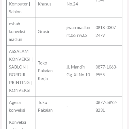
Komputer |
Khusus
No.24
Sablon
eshab
jiwan madiun
0818-0307-
konveksi
Grosir
rt.06. rw.02
2479
madiun
ASSALAM
KONVEKSI |
Toko
SABLON |
Jl. Mandiri
0877-1063-
Pakaian
BORDIR
Gg. XI No.10
9555
Kerja
PRINTING |
KONVEKSI
Agesa
Toko
0877-5892-
·
konveksi
Pakaian
8231
Konveksi