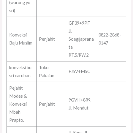
(warung yu
sri)
GF39+9PF,
Jl.
Konveksi
0822-2868-
Penjahit
Soegijaprana
Baju Muslim
0147
ta,
RT.5/RW.2
konveksi bu
Toko
FJ5V+M5C
sri caruban
Pakaian
Pejahit
Modes &
9GVH+8R9,
Konveksi
Penjahit
Jl. Mendut
Mbah
Prapto.
Jl. Raya, Jl.