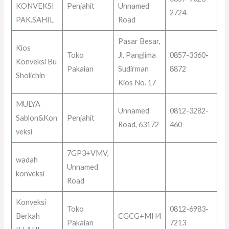
KONVEKSI
Penjahit
Unnamed
2724
PAK.SAHIL
Road
Pasar Besar,
Kios
Toko
Jl. Panglima
0857-3360-
Konveksi Bu
Pakaian
Sudirman
8872
Sholichin
Kios No. 17
MULYA
Unnamed
0812-3282-
Sablon&Kon
Penjahit
Road, 63172
460
veksi
7GP3+VMV,
wadah
Unnamed
konveksi
Road
Konveksi
Toko
0812-6983-
Berkah
CGCG+MH4
Pakaian
7213