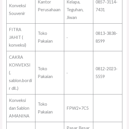
Kantor
Kelapa,
0857-3114-
Konveksi
Perusahaan
Teguhan,
7431
Souvenir
Jiwan
FITRA
Toko
0813-3838-
JAHIT (
·
Pakaian
8599
konveksi)
CAKRA
KONVEKSI
Toko
0812-2023-
(.
·
Pakaian
5559
sablon.bordi
r dll..)
Konveksi
Toko
dan Sablon
FPW2+7C5
Pakaian
AMANINA
Pasar Besar,