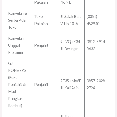
Pakaian
No.91
Konveksi &
Toko
Jl. Salak Bar.
(0351)
Serba Ada
Pakaian
V No.10-A
452940
Toko
Konveksi
9HVQ+X34,
0813-5914-
Unggul
Penjahit
Jl. Beringin
8633
Pratama
GJ
KONVEKSI
(Ruko
7F35+MWF,
0857-9028-
Penjahit &
Penjahit
Jl. Kali Asin
2724
Mad
Pangkas
Rambut)
Jl. Tegal