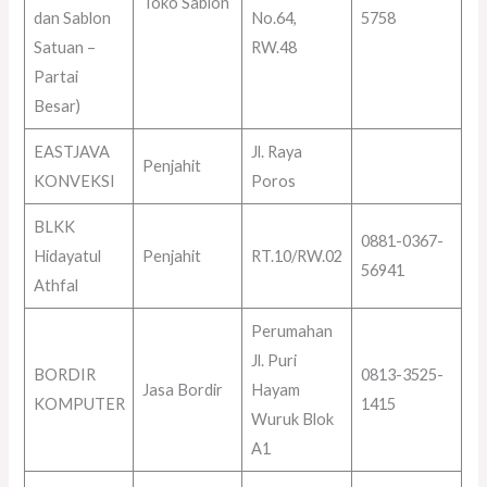
Toko Sablon
dan Sablon
No.64,
5758
Satuan –
RW.48
Partai
Besar)
EASTJAVA
Jl. Raya
Penjahit
KONVEKSI
Poros
BLKK
0881-0367-
Hidayatul
Penjahit
RT.10/RW.02
56941
Athfal
Perumahan
Jl. Puri
BORDIR
0813-3525-
Jasa Bordir
Hayam
KOMPUTER
1415
Wuruk Blok
A1