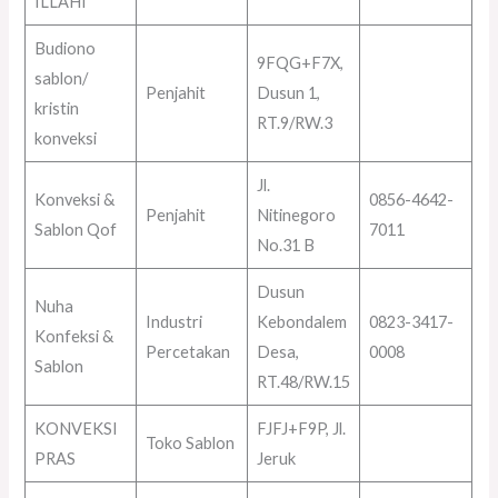
ILLAHI
Budiono
9FQG+F7X,
sablon/
Penjahit
Dusun 1,
kristin
RT.9/RW.3
konveksi
Jl.
Konveksi &
0856-4642-
Penjahit
Nitinegoro
Sablon Qof
7011
No.31 B
Dusun
Nuha
Industri
Kebondalem
0823-3417-
Konfeksi &
Percetakan
Desa,
0008
Sablon
RT.48/RW.15
KONVEKSI
FJFJ+F9P, Jl.
Toko Sablon
PRAS
Jeruk