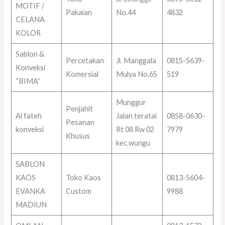
MOTIF /
Pakaian
No.44
4832
CELANA
KOLOR
Sablon &
Percetakan
Jl. Manggala
0815-5639-
Konveksi
Komersial
Mulya No.65
519
“BIMA”
Munggur
Penjahit
Al fateh
Jalan teratai
0858-0630-
Pesanan
konveksi
Rt 08 Rw 02
7979
Khusus
kec.wungu
SABLON
KAOS
Toko Kaos
0813-5604-
EVANKA
Custom
9988
MADIUN