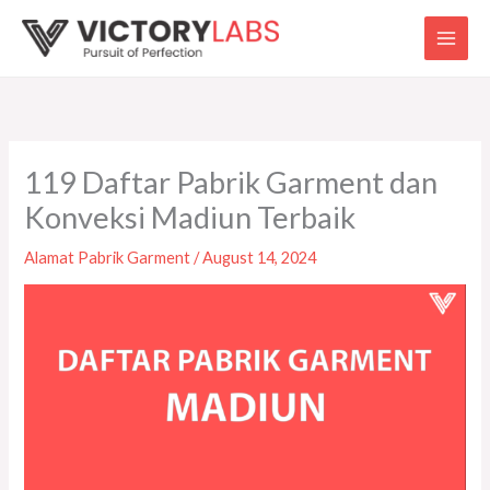
Skip
to
content
119 Daftar Pabrik Garment dan
Konveksi Madiun Terbaik
Alamat Pabrik Garment
/
August 14, 2024