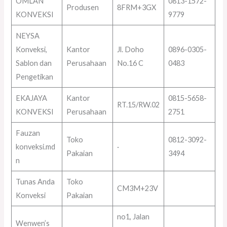
OMLAN
0813-1572-
Produsen
8FRM+3GX
KONVEKSI
9779
NEYSA
Konveksi,
Kantor
Jl. Doho
0896-0305-
Sablon dan
Perusahaan
No.16 C
0483
Pengetikan
EKAJAYA
Kantor
0815-5658-
RT.15/RW.02
KONVEKSI
Perusahaan
2751
Fauzan
Toko
0812-3092-
konveksi.md
·
Pakaian
3494
n
Tunas Anda
Toko
CM3M+23V
Konveksi
Pakaian
no1, Jalan
Wenwen’s