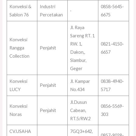
Konveksi &
Industri
0858-5645-
·
Sablon 76
Percetakan
6675
Jl. Raya
Sareng RT. 1
Konveksi
RW. 1,
0821-4150-
Rangga
Penjahit
Dakon,,
6657
Collection
Slambur,
Geger
Konveksi
Jl. Kampar
0838-4940-
Penjahit
LUCY
No.434
5717
Jl.Dusun
Konveksi
0856-5569-
Penjahit
Cabean,
Noras
303
RT.5/RW.2
CV.USAHA
7GQ3+642,
0857-9028-