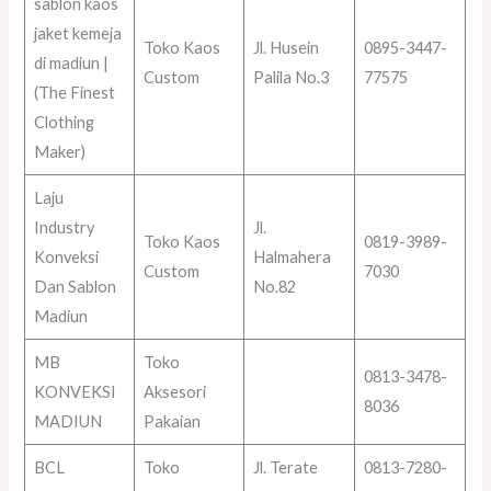
sablon kaos
jaket kemeja
Toko Kaos
Jl. Husein
0895-3447-
di madiun |
Custom
Palila No.3
77575
(The Finest
Clothing
Maker)
Laju
Industry
Jl.
Toko Kaos
0819-3989-
Konveksi
Halmahera
Custom
7030
Dan Sablon
No.82
Madiun
MB
Toko
0813-3478-
KONVEKSI
Aksesori
8036
MADIUN
Pakaian
BCL
Toko
Jl. Terate
0813-7280-