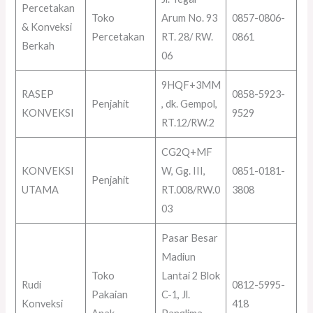
Percetakan
Toko
Arum No. 93
0857-0806-
& Konveksi
Percetakan
RT. 28/ RW.
0861
Berkah
06
9HQF+3MM
RASEP
0858-5923-
Penjahit
, dk. Gempol,
KONVEKSI
9529
RT.12/RW.2
CG2Q+MF
KONVEKSI
W, Gg. III,
0851-0181-
Penjahit
UTAMA
RT.008/RW.0
3808
03
Pasar Besar
Madiun
Toko
Lantai 2 Blok
Rudi
0812-5995-
Pakaian
C-1, Jl.
Konveksi
418