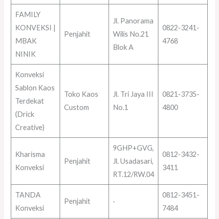
FAMILY
Jl. Panorama
KONVEKSI |
0822-3241-
Penjahit
Wilis No.21
MBAK
4768
Blok A
NINIK
Konveksi
Sablon Kaos
Toko Kaos
Jl. Tri Jaya III
0821-3735-
Terdekat
Custom
No.1
4800
(Drick
Creative)
9GHP+GVG,
Kharisma
0812-3432-
Penjahit
Jl. Usadasari,
Konveksi
3411
RT.12/RW.04
TANDA
0812-3451-
Penjahit
·
Konveksi
7484