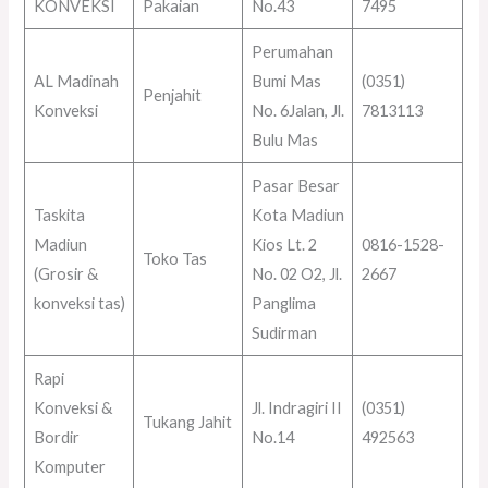
KONVEKSI
Pakaian
No.43
7495
Perumahan
AL Madinah
Bumi Mas
(0351)
Penjahit
Konveksi
No. 6Jalan, Jl.
7813113
Bulu Mas
Pasar Besar
Taskita
Kota Madiun
Madiun
Kios Lt. 2
0816-1528-
Toko Tas
(Grosir &
No. 02 O2, Jl.
2667
konveksi tas)
Panglima
Sudirman
Rapi
Konveksi &
Jl. Indragiri II
(0351)
Tukang Jahit
Bordir
No.14
492563
Komputer