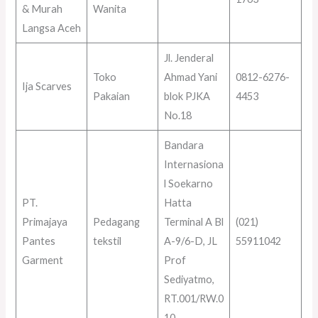
& Murah
Wanita
Langsa Aceh
Jl. Jenderal
Toko
Ahmad Yani
0812-6276-
Ija Scarves
Pakaian
blok PJKA
4453
No.18
Bandara
Internasiona
l Soekarno
PT.
Hatta
Primajaya
Pedagang
Terminal A Bl
(021)
Pantes
tekstil
A-9/6-D, JL
55911042
Garment
Prof
Sediyatmo,
RT.001/RW.0
10