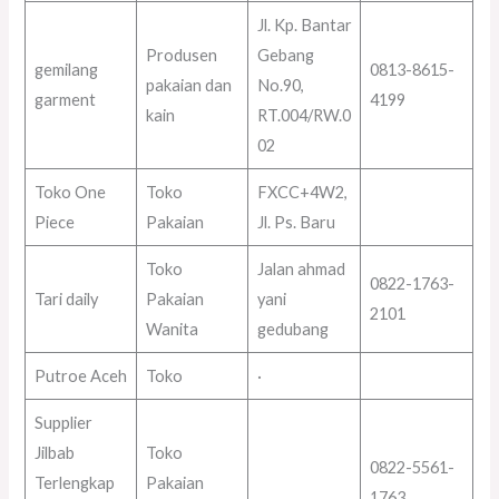
Jl. Kp. Bantar
Produsen
Gebang
gemilang
0813-8615-
pakaian dan
No.90,
garment
4199
kain
RT.004/RW.0
02
Toko One
Toko
FXCC+4W2,
Piece
Pakaian
Jl. Ps. Baru
Toko
Jalan ahmad
0822-1763-
Tari daily
Pakaian
yani
2101
Wanita
gedubang
Putroe Aceh
Toko
·
Supplier
Jilbab
Toko
0822-5561-
Terlengkap
Pakaian
1763