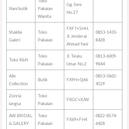
Toko
Gg. Seni
Nani butik
Pakaian
No.27
Wanita
FXF7+5HH,
Shakila
Toko
0853-1433-
Jl. Jenderal
Galeri
Pakaian
8428
Ahmad Yani
Toko
Jl. Teuku
0813-6009-
Toko R&N
Pakaian
Umar No.2
9844
Aile
0853-5862-
Butik
FX9H+Q66
Collection
4529
Zonria
Toko
FXGC+XJW
langsa
Pakaian
AW BRIDAL
Toko
0822-8574-
FX69+FH4
& GALERY
Pakaian
6428