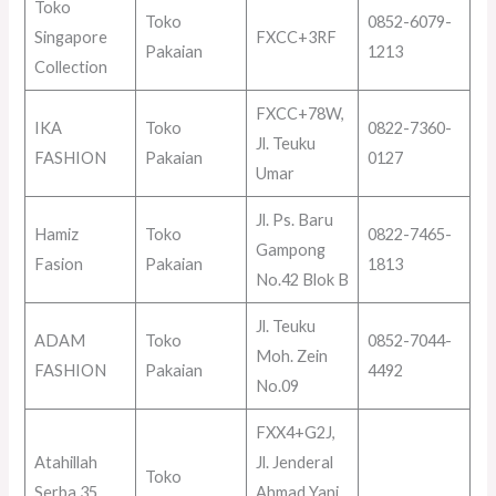
Toko
Toko
0852-6079-
Singapore
FXCC+3RF
Pakaian
1213
Collection
FXCC+78W,
IKA
Toko
0822-7360-
Jl. Teuku
FASHION
Pakaian
0127
Umar
Jl. Ps. Baru
Hamiz
Toko
0822-7465-
Gampong
Fasion
Pakaian
1813
No.42 Blok B
Jl. Teuku
ADAM
Toko
0852-7044-
Moh. Zein
FASHION
Pakaian
4492
No.09
FXX4+G2J,
Atahillah
Jl. Jenderal
Toko
Serba 35
Ahmad Yani