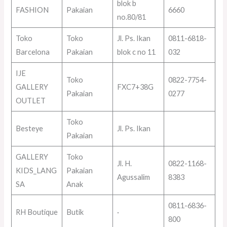
blok b
FASHION
Pakaian
6660
no.80/81
Toko
Toko
Jl. Ps. Ikan
0811-6818-
Barcelona
Pakaian
blok c no 11
032
IJE
Toko
0822-7754-
GALLERY
FXC7+38G
Pakaian
0277
OUTLET
Toko
Besteye
Jl. Ps. Ikan
Pakaian
GALLERY
Toko
Jl. H.
0822-1168-
KIDS_LANG
Pakaian
Agussalim
8383
SA
Anak
0811-6836-
RH Boutique
Butik
·
800