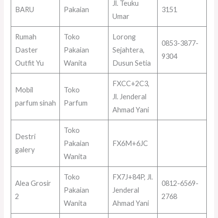
Jl. Teuku
BARU
Pakaian
3151
Umar
Rumah
Toko
Lorong
0853-3877-
Daster
Pakaian
Sejahtera,
9304
Outfit Yu
Wanita
Dusun Setia
FXCC+2C3,
Mobil
Toko
Jl. Jenderal
parfum sinah
Parfum
Ahmad Yani
Toko
Destri
Pakaian
FX6M+6JC
galery
Wanita
Toko
FX7J+84P, Jl.
Alea Grosir
0812-6569-
Pakaian
Jenderal
2
2768
Wanita
Ahmad Yani