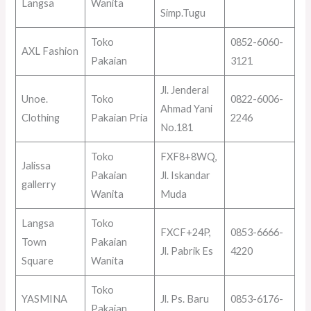
Langsa
Wanita
Simp.Tugu
Toko
0852-6060-
AXL Fashion
Pakaian
3121
Jl. Jenderal
Unoe.
Toko
0822-6006-
Ahmad Yani
Clothing
Pakaian Pria
2246
No.181
Toko
FXF8+8WQ,
Jalissa
Pakaian
Jl. Iskandar
gallerry
Wanita
Muda
Langsa
Toko
FXCF+24P,
0853-6666-
Town
Pakaian
Jl. Pabrik Es
4220
Square
Wanita
Toko
YASMINA
Jl. Ps. Baru
0853-6176-
Pakaian