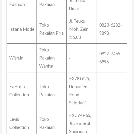
Jl. Teuku
Fashion
Pakaian
Umar
Jl. Teuku
Toko
0823-6282-
Istana Mode
Moh. Zein
Pakaian Pria
9898
No.03
Toko
0822-7465-
Wish.id
Pakaian
·
6995
Wanita
FX78+625,
FaHaLa
Toko
Unnamed
Collection
Pakaian
Road
Sidodadi
FXC9+P65,
Levis
Toko
Jl. Jenderal
Collection
Pakaian
Sudirman