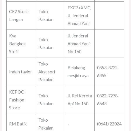
FXC7+XMC,
CR2 Store
Toko
Jl. Jenderal
Langsa
Pakaian
Ahmad Yani
Kya
Jl. Jenderal
Toko
Bangkok
Ahmad Yani
Pakaian
Stuff
No.160
Toko
Belakang
0853-3732-
Indah taylor
Aksesori
mesjid raya
6455
Pakaian
KEPOO
Toko
Jl. Rel Kereta
0822-7278-
Fashion
Pakaian
Api No.150
6643
Store
Toko
RM Batik
·
(0641) 22024
Pakaian