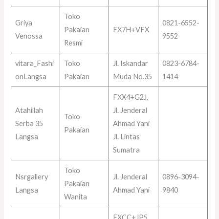
Toko
Griya
0821-6552-
Pakaian
FX7H+VFX
Venossa
9552
Resmi
vitara_Fashi
Toko
Jl. Iskandar
0823-6784-
onLangsa
Pakaian
Muda No.35
1414
FXX4+G2J,
Atahillah
Jl. Jenderal
Toko
Serba 35
Ahmad Yani
Pakaian
Langsa
Jl. Lintas
Sumatra
Toko
Nsrgallery
Jl. Jenderal
0896-3094-
Pakaian
Langsa
Ahmad Yani
9840
Wanita
FXCC+JP5,