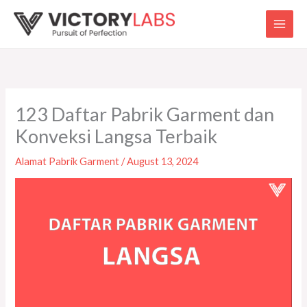
Skip
to
content
123 Daftar Pabrik Garment dan
Konveksi Langsa Terbaik
Alamat Pabrik Garment
/
August 13, 2024