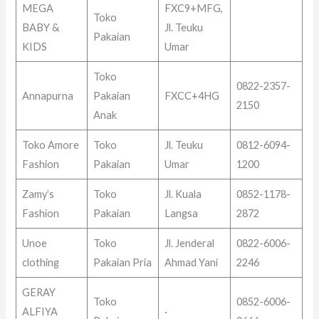
MEGA
FXC9+MFG,
Toko
BABY &
Jl. Teuku
Pakaian
KIDS
Umar
Toko
0822-2357-
Annapurna
Pakaian
FXCC+4HG
2150
Anak
Toko Amore
Toko
Jl. Teuku
0812-6094-
Fashion
Pakaian
Umar
1200
Zamy’s
Toko
Jl. Kuala
0852-1178-
Fashion
Pakaian
Langsa
2872
Unoe
Toko
Jl. Jenderal
0822-6006-
clothing
Pakaian Pria
Ahmad Yani
2246
GERAY
Toko
0852-6006-
ALFIYA
·