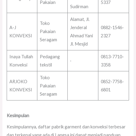
Pakaian
5337
Sudirman
Alamat, Jl.
Toko
A-J
Jenderal
0882-1546-
Pakaian
KONVEKSI
Ahmad Yani
2327
Seragam
Jl. Mesjid
Inaya Tullah
Pedagang
0813-7710-
·
Konveksi
tekstil
3358
Toko
ARJOKO
0852-7758-
Pakaian
KONVEKSI
6801
Seragam
Kesimpulan
Kesimpulannya, daftar pabrik garment dan konveksi terbesar
dan terkenal yang ada di Langsa ini dapat menjadi panduan