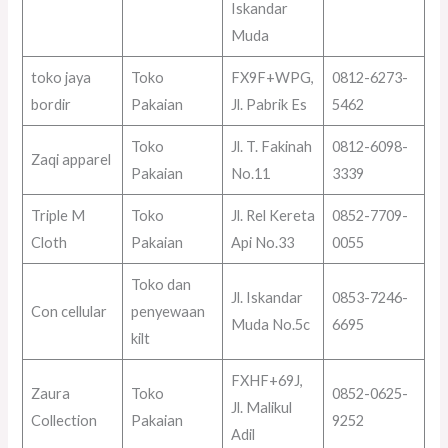
Iskandar
Muda
toko jaya
Toko
FX9F+WPG,
0812-6273-
bordir
Pakaian
Jl. Pabrik Es
5462
Toko
Jl. T. Fakinah
0812-6098-
Zaqi apparel
Pakaian
No.11
3339
Triple M
Toko
Jl. Rel Kereta
0852-7709-
Cloth
Pakaian
Api No.33
0055
Toko dan
Jl. Iskandar
0853-7246-
Con cellular
penyewaan
Muda No.5c
6695
kilt
FXHF+69J,
Zaura
Toko
0852-0625-
Jl. Malikul
Collection
Pakaian
9252
Adil