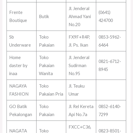
Jl. Jenderal
Frente
(0641)
Butik
Ahmad Yani
Boutique
424700
No.20
Sb
Toko
FX9F+R4P,
0853-5962-
Underware
Pakaian
Jl. Ps. Ikan
6464
Home
Toko
Jl. Jenderal
0821-6712-
daster by
Pakaian
Sudirman
8945
inaa
Wanita
No.95
NAGAYA
Toko
Jl. Teuku
FASHION
Pakaian Pria
Umar
GO Batik
Toko
Jl. Rel Kereta
0852-6140-
Pekalongan
Pakaian
Api No.7a
7299
FXCC+C36,
NAGATA
Toko
0823-8501-