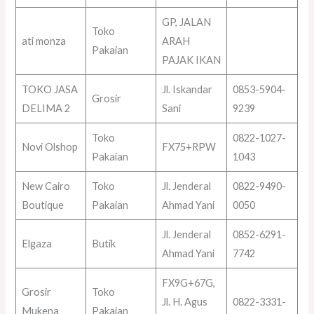
GP, JALAN
Toko
ati monza
ARAH
Pakaian
PAJAK IKAN
TOKO JASA
Jl. Iskandar
0853-5904-
Grosir
DELIMA 2
Sani
9239
Toko
0822-1027-
Novi Olshop
FX75+RPW
Pakaian
1043
New Cairo
Toko
Jl. Jenderal
0822-9490-
Boutique
Pakaian
Ahmad Yani
0050
Jl. Jenderal
0852-6291-
Elgaza
Butik
Ahmad Yani
7742
FX9G+67G,
Grosir
Toko
Jl. H. Agus
0822-3331-
Mukena
Pakaian