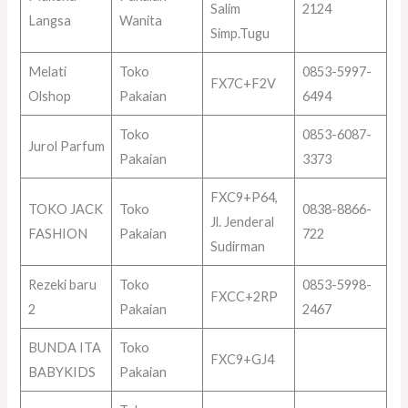
Salim
2124
Langsa
Wanita
Simp.Tugu
Melati
Toko
0853-5997-
FX7C+F2V
Olshop
Pakaian
6494
Toko
0853-6087-
Jurol Parfum
Pakaian
3373
FXC9+P64,
TOKO JACK
Toko
0838-8866-
Jl. Jenderal
FASHION
Pakaian
722
Sudirman
Rezeki baru
Toko
0853-5998-
FXCC+2RP
2
Pakaian
2467
BUNDA ITA
Toko
FXC9+GJ4
BABYKIDS
Pakaian