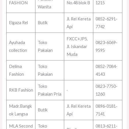
FASHION
No.48 blok B
1215
Wanita
Jl. Rel Kereta
0852-6291-
Elgaza Rel
Butik
Api
7742
FXCC+JP5,
Ayuhada
Toko
0823-6069-
Jl. Iskandar
collection
Pakaian
9595
Muda
Delima
Toko
0852-7084-
Fashion
Pakaian
4143
Toko
0823-7750-
RKB Fashion
·
Pakaian Pria
1260
Madr.Bangk
Jl. Rel Kereta
0896-0181-
Butik
ok Langsa
Api
7141
MLA Second
Toko
0813-6211-