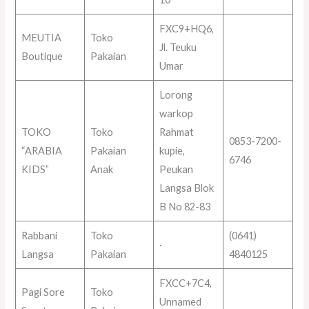
FXC9+HQ6,
MEUTIA
Toko
Jl. Teuku
Boutique
Pakaian
Umar
Lorong
warkop
TOKO
Toko
Rahmat
0853-7200-
“ARABIA
Pakaian
kupie,
6746
KIDS”
Anak
Peukan
Langsa Blok
B No 82-83
Rabbani
Toko
(0641)
·
Langsa
Pakaian
4840125
FXCC+7C4,
Pagi Sore
Toko
Unnamed