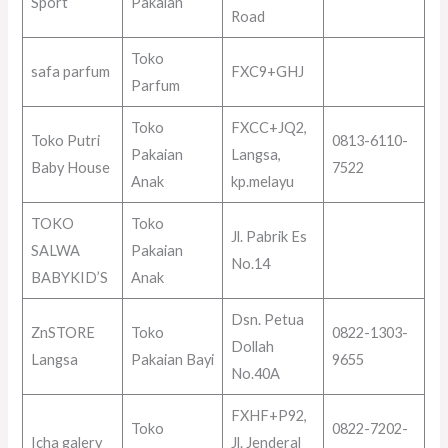
Sport
Pakaian
Road
Toko
safa parfum
FXC9+GHJ
Parfum
Toko
FXCC+JQ2,
Toko Putri
0813-6110-
Pakaian
Langsa,
Baby House
7522
Anak
kp.melayu
TOKO
Toko
Jl. Pabrik Es
SALWA
Pakaian
No.14
BABYKID’S
Anak
Dsn. Petua
ZnSTORE
Toko
0822-1303-
Dollah
Langsa
Pakaian Bayi
9655
No.40A
FXHF+P92,
Toko
0822-7202-
Icha galery
Jl. Jenderal