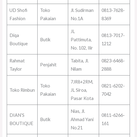
UD Shofi
Toko
Jl. Sudirman
0813-7628-
Fashion
Pakaian
No.1A
8369
JL
Diqa
0813-7017-
Butik
Pattimuta,
Boutique
1212
No. 102, Ilir
Rahmat
Tabita, Jl.
0823-6468-
Penjahit
Taylor
Nilam
2888
7JR8+2RM,
Toko
0821-6202-
Toko Rimbun
JL Siroa,
Pakaian
7042
Pasar Kota
Nias, Jl.
DIAN’S
0811-6266-
Butik
Ahmad Yani
BOUTIQUE
161
No.21