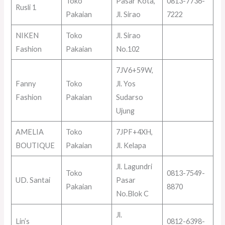
Toko
Pasar Kota,
0813-7736-
Rusli 1
Pakaian
Jl. Sirao
7222
NIKEN
Toko
Jl. Sirao
Fashion
Pakaian
No.102
7JV6+59W,
Fanny
Toko
Jl. Yos
Fashion
Pakaian
Sudarso
Ujung
AMELIA
Toko
7JPF+4XH,
BOUTIQUE
Pakaian
Jl. Kelapa
Jl. Lagundri
Toko
0813-7549-
UD. Santai
Pasar
Pakaian
8870
No.Blok C
Jl.
Lin’s
0812-6398-