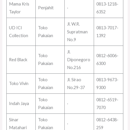
Mama Kris
0813-1218-
Penjahit
·
Taylor
6352
Jl. W.R.
UD ICI
Toko
0813-7017-
Supratman
Collection
Pakaian
1392
No.9
Jl.
Toko
0812-6006-
Red Black
Diponegoro
Pakaian
6300
No.216
Toko
Jl. Sirao
0813-9673-
Toko Vivin
Pakaian
No.29-37
9300
Toko
0812-6519-
Indah Jaya
·
Pakaian
7070
Sinar
Toko
0812-6438-
·
Matahari
Pakaian
259