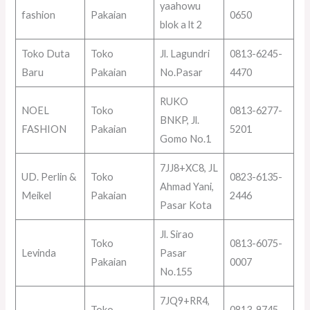
yaahowu
fashion
Pakaian
0650
blok a lt 2
Toko Duta
Toko
Jl. Lagundri
0813-6245-
Baru
Pakaian
No.Pasar
4470
RUKO
NOEL
Toko
0813-6277-
BNKP, Jl.
FASHION
Pakaian
5201
Gomo No.1
7JJ8+XC8, JL
UD. Perlin &
Toko
0823-6135-
Ahmad Yani,
Meikel
Pakaian
2446
Pasar Kota
Jl. Sirao
Toko
0813-6075-
Levinda
Pasar
Pakaian
0007
No.155
7JQ9+RR4,
Toko
0813-9745-