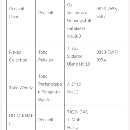
Gg.
Penjahit
0813-7698-
Penjahit
Nusantara
Deni
8587
Gunungsitoli
-Sifalaete
No.383
Jl. Yos
Rizkah
Toko
0813-7697-
Sudarso
Colection
Pakaian
0974
Ujung No.18
Toko
Perlengkapa
Jl. Sirao
Toko Wendy
n Pengantin
No.13
Wanita
7JQ8+C43,
UD.MIKHAE
Penjahit
Jl. Moh.
L
Hatta