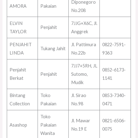
Diponegoro
AMORA
Pakaian
No.208
ELVIN
7JJG+X6C, Jl.
Penjahit
TAYLOR
Anggrek
PENJAHIT
Jl. Pattimura
0822-7591-
Tukang Jahit
LINDA
No.22b
9363
7JJ7+5RH, JL
Penjahit
0852-6173-
Penjahit
Sutomo,
Berkat
1141
Mudik
Bintang
Toko
Jl. Sirao
0853-7340-
Collection
Pakaian
No.98
0471
Toko
Jl. Mawar
0821-6506-
Asashop
Pakaian
No.19 E
0075
Wanita