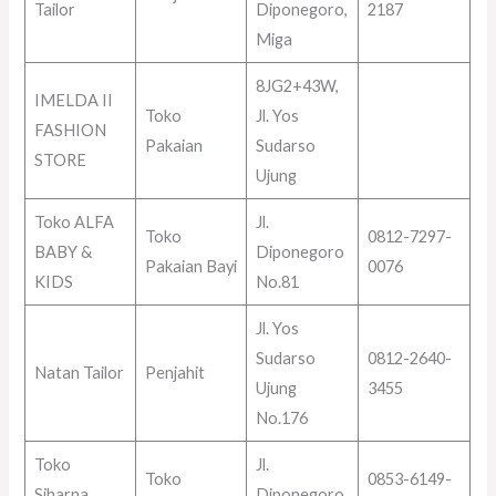
Tailor
Diponegoro,
2187
Miga
8JG2+43W,
IMELDA II
Toko
Jl. Yos
FASHION
Pakaian
Sudarso
STORE
Ujung
Toko ALFA
Jl.
Toko
0812-7297-
BABY &
Diponegoro
Pakaian Bayi
0076
KIDS
No.81
Jl. Yos
Sudarso
0812-2640-
Natan Tailor
Penjahit
Ujung
3455
No.176
Toko
Jl.
Toko
0853-6149-
Siharna
Diponegoro