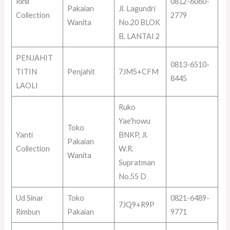
Rinii
0812-6060-
Pakaian
Jl. Lagundri
Collection
2779
Wanita
No.20 BLOK
B, LANTAI 2
PENJAHIT
0813-6510-
TITIN
Penjahit
7JM5+CFM
8445
LAOLI
Ruko
Yae’howu
Toko
Yanti
BNKP, Jl.
Pakaian
Collection
W.R.
Wanita
Supratman
No.55 D
Ud Sinar
Toko
0821-6489-
7JQ9+R9P
Rimbun
Pakaian
9771