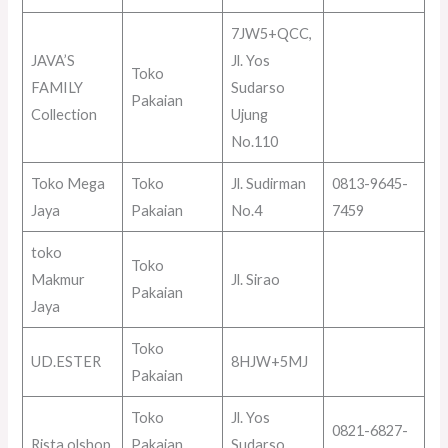
7JW5+QCC,
JAVA’S
Jl. Yos
Toko
FAMILY
Sudarso
Pakaian
Collection
Ujung
No.110
Toko Mega
Toko
Jl. Sudirman
0813-9645-
Jaya
Pakaian
No.4
7459
toko
Toko
Makmur
Jl. Sirao
Pakaian
Jaya
Toko
UD.ESTER
8HJW+5MJ
Pakaian
Toko
Jl. Yos
0821-6827-
Rista olshop
Pakaian
Sudarso