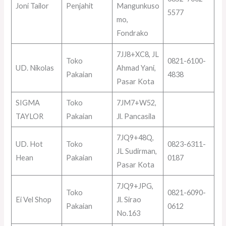
Joni Tailor
Penjahit
Mangunkuso
5577
mo,
Fondrako
7JJ8+XC8, JL
Toko
0821-6100-
UD. Nikolas
Ahmad Yani,
Pakaian
4838
Pasar Kota
SIGMA
Toko
7JM7+W52,
TAYLOR
Pakaian
Jl. Pancasila
7JQ9+48Q,
UD. Hot
Toko
0823-6311-
JL Sudirman,
Hean
Pakaian
0187
Pasar Kota
7JQ9+JPG,
Toko
0821-6090-
Ei Vel Shop
Jl. Sirao
Pakaian
0612
No.163