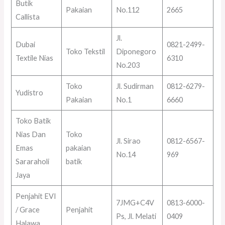
Butik
Pakaian
No.112
2665
Callista
Jl.
Dubai
0821-2499-
Toko Tekstil
Diponegoro
Textile Nias
6310
No.203
Toko
Jl. Sudirman
0812-6279-
Yudistro
Pakaian
No.1
6660
Toko Batik
Nias Dan
Toko
Jl. Sirao
0812-6567-
Emas
pakaian
No.14
969
Sararaholi
batik
Jaya
Penjahit EVI
7JMG+C4V
0813-6000-
/ Grace
Penjahit
Ps, Jl. Melati
0409
Halawa