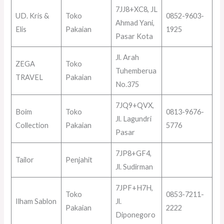
7JJ8+XC8, JL
UD. Kris &
Toko
0852-9603-
Ahmad Yani,
Elis
Pakaian
1925
Pasar Kota
Jl. Arah
ZEGA
Toko
Tuhemberua
TRAVEL
Pakaian
No.375
7JQ9+QVX,
Boim
Toko
0813-9676-
Jl. Lagundri
Collection
Pakaian
5776
Pasar
7JP8+GF4,
Tailor
Penjahit
Jl. Sudirman
7JPF+H7H,
Toko
0853-7211-
Ilham Sablon
Jl.
Pakaian
2222
Diponegoro