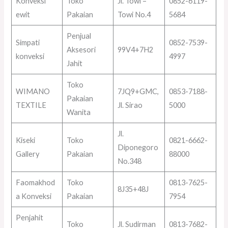
Konveksi
Toko
Jl. Towi –
0852-6119-
ewit
Pakaian
Towi No.4
5684
Penjual
Simpati
0852-7539-
Aksesori
99V4+7H2
konveksi
4997
Jahit
Toko
WIMANO
7JQ9+GMC,
0853-7188-
Pakaian
TEXTILE
Jl. Sirao
5000
Wanita
Jl.
Kiseki
Toko
0821-6662-
Diponegoro
Gallery
Pakaian
88000
No.348
Faomakhod
Toko
0813-7625-
8J35+48J
a Konveksi
Pakaian
7954
Penjahit
Toko
Jl. Sudirman
0813-7682-