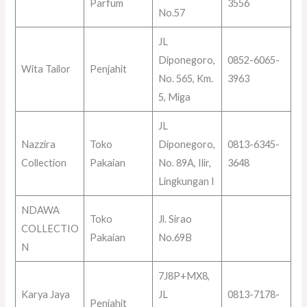
Parfum
3556
No.57
JL
Diponegoro,
0852-6065-
Wita Tailor
Penjahit
No. 565, Km.
3963
5, Miga
JL
Nazzira
Toko
Diponegoro,
0813-6345-
Collection
Pakaian
No. 89A, Ilir,
3648
Lingkungan I
NDAWA
Toko
Jl. Sirao
COLLECTIO
Pakaian
No.69B
N
7J8P+MX8,
Karya Jaya
JL
0813-7178-
Penjahit