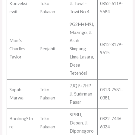
Konveksi
Toko
Jl. Towi –
0852-6119-
ewit
Pakaian
Towi No.4
5684
9G2M+M9J,
Mazingo, Jl.
Mom’s
Arah
0812-8179-
Charlles
Penjahit
Simpang
9615
Taylor
Lima Lasara,
Desa
Tetehösi
7JQ9+7HP,
Sapah
Toko
0813-7581-
Jl. Sudirman
Marwa
Pakaian
0381
Pasar
SPBU,
BoolongSto
Toko
0822-7446-
Depan, Jl.
re
Pakaian
6024
Diponegoro