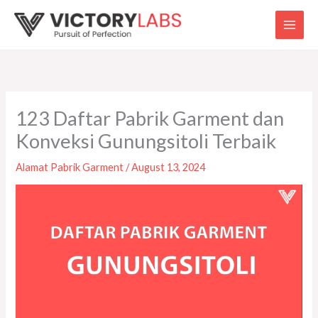
Skip
to
content
123 Daftar Pabrik Garment dan
Konveksi Gunungsitoli Terbaik
Alamat Pabrik Garment
/
August 13, 2024