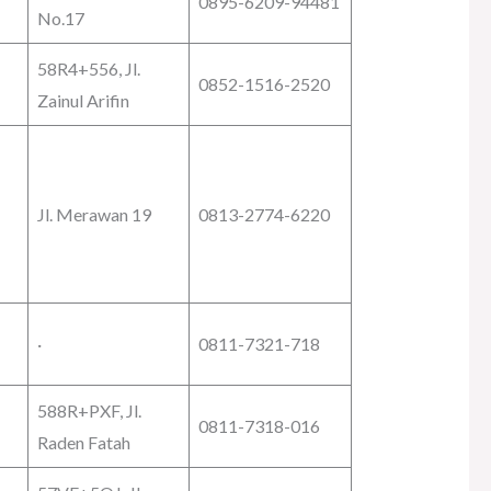
0895-6209-94481
No.17
58R4+556, Jl.
0852-1516-2520
Zainul Arifin
Jl. Merawan 19
0813-2774-6220
·
0811-7321-718
588R+PXF, Jl.
0811-7318-016
Raden Fatah