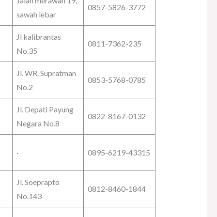
Jalan merawan 19,
0857-5826-3772
sawah lebar
Jl kalibrantas
0811-7362-235
No.35
Jl. WR. Supratman
0853-5768-0785
No.2
Jl. Depati Payung
0822-8167-0132
Negara No.8
·
0895-6219-43315
Jl. Soeprapto
0812-8460-1844
No.143