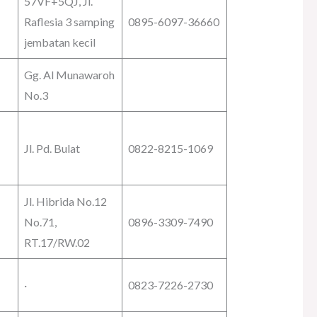
57VF+5QJ, Jl.
Raflesia 3 samping
0895-6097-36660
jembatan kecil
Gg. Al Munawaroh
No.3
Jl. Pd. Bulat
0822-8215-1069
Jl. Hibrida No.12
No.71,
0896-3309-7490
RT.17/RW.02
·
0823-7226-2730