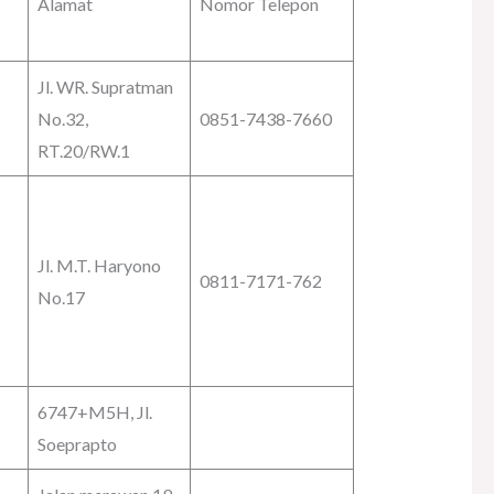
Alamat
Nomor Telepon
Jl. WR. Supratman
No.32,
0851-7438-7660
RT.20/RW.1
Jl. M.T. Haryono
0811-7171-762
No.17
6747+M5H, Jl.
Soeprapto