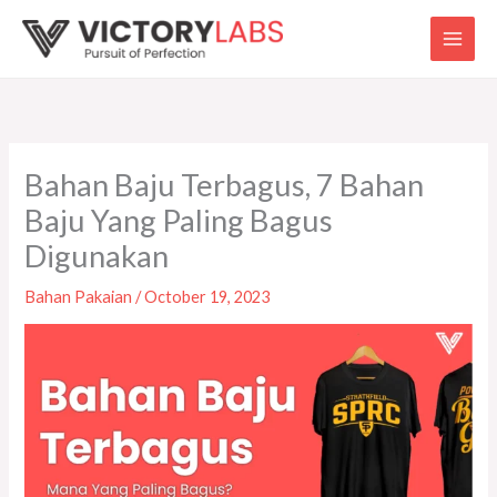
Skip
to
content
Bahan Baju Terbagus, 7 Bahan
Baju Yang Paling Bagus
Digunakan
Bahan Pakaian
/
October 19, 2023